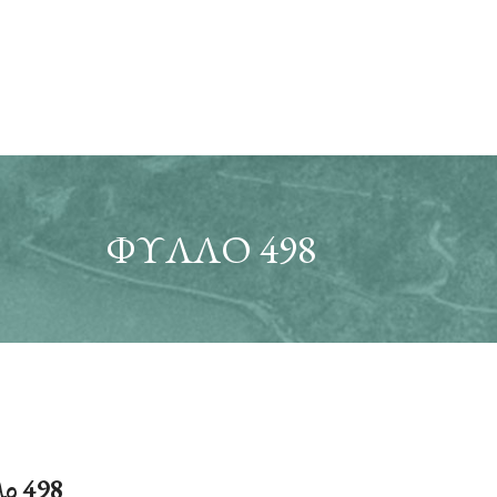
ΦΎΛΛΟ 498
ο 498