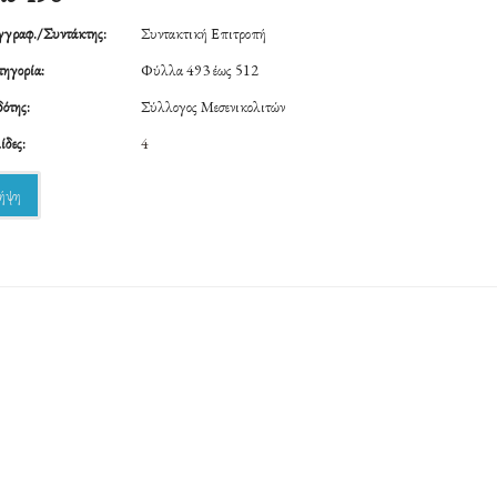
γραφ./Συντάκτης:
Συντακτική Επιτροπή
ηγορία:
Φύλλα 493 έως 512
ότης:
Σύλλογος Μεσενικολιτών
ίδες:
4
ήψη