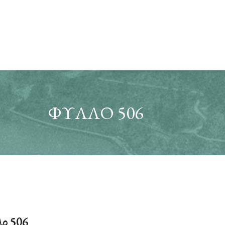
ΦΎΛΛΟ 506
ο 506