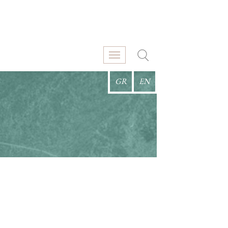
GR
EN