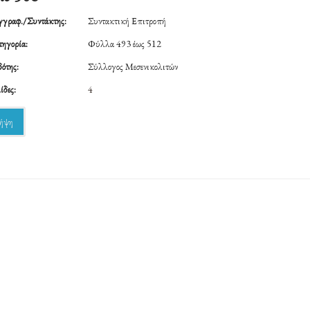
γραφ./Συντάκτης:
Συντακτική Επιτροπή
ηγορία:
Φύλλα 493 έως 512
ότης:
Σύλλογος Μεσενικολιτών
ίδες:
4
ήψη