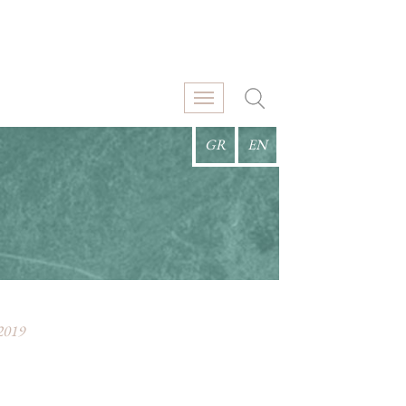
GR
EN
2019