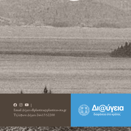
|
Email Δήμου
dlplastira@plastiras-ota.gr
Τηλέφωνο Δήμου
24413 52200