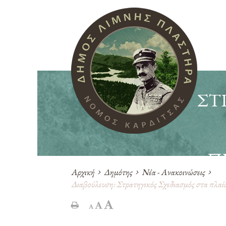
ΣΤ
Π
Αρχική
Δημότης
Νέα - Ανακοινώσεις
ΛΊΜ
Διαβούλευση: Στρατηγικός Σχεδιασμός στα πλα