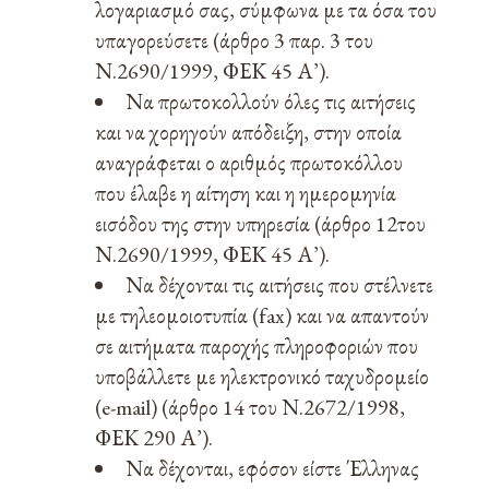
λογαριασμό σας, σύμφωνα με τα όσα του
υπαγορεύσετε (άρθρο 3 παρ. 3 του
Ν.2690/1999, ΦΕΚ 45 Α’).
Να πρωτοκολλούν όλες τις αιτήσεις
και να χορηγούν απόδειξη, στην οποία
αναγράφεται ο αριθμός πρωτοκόλλου
που έλαβε η αίτηση και η ημερομηνία
εισόδου της στην υπηρεσία (άρθρο 12του
Ν.2690/1999, ΦΕΚ 45 Α’).
Να δέχονται τις αιτήσεις που στέλνετε
με τηλεομοιοτυπία (fax) και να απαντούν
σε αιτήματα παροχής πληροφοριών που
υποβάλλετε με ηλεκτρονικό ταχυδρομείο
(e-mail) (άρθρο 14 του Ν.2672/1998,
ΦΕΚ 290 Α’).
Να δέχονται, εφόσον είστε Έλληνας