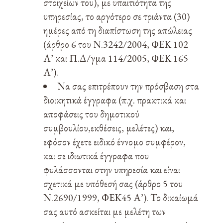
στοιχείων του), με υπαιτιότητα της
υπηρεσίας, το αργότερο σε τριάντα (30)
ημέρες από τη διαπίστωση της απώλειας
(άρθρο 6 του Ν.3242/2004, ΦΕΚ 102
Α’ και Π.Δ/γμα 114/2005, ΦΕΚ 165
Α’).
Να σας επιτρέπουν την πρόσβαση στα
διοικητικά έγγραφα (π.χ. πρακτικά και
αποφάσεις του δημοτικού
συμβουλίου,εκθέσεις, μελέτες) και,
εφόσον έχετε ειδικό έννομο συμφέρον,
και σε ιδιωτικά έγγραφα που
φυλάσσονται στην υπηρεσία και είναι
σχετικά με υπόθεσή σας (άρθρο 5 του
Ν.2690/1999, ΦΕΚ45 Α’). Το δικαίωμά
σας αυτό ασκείται με μελέτη των