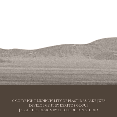
© COPYRIGHT MUNICIPALITY OF PLASTIRAS LAKE |
WEB
DEVELOPMENT BY EGRITOS GROUP
|
GRAPHICS DESIGN BY CIRCUS DESIGN STUDIO