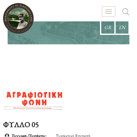
GR
EN
ΦΥΛΛΟ 05
Συγγραφ./Συντάκτης:
Συντακτική Επιτροπή