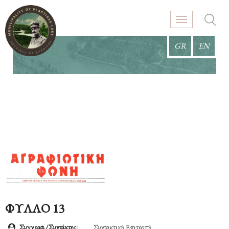
GR
EN
ΦΥΛΛΟ 13
Συγγραφ./Συντάκτης:
Συντακτική Επιτροπή