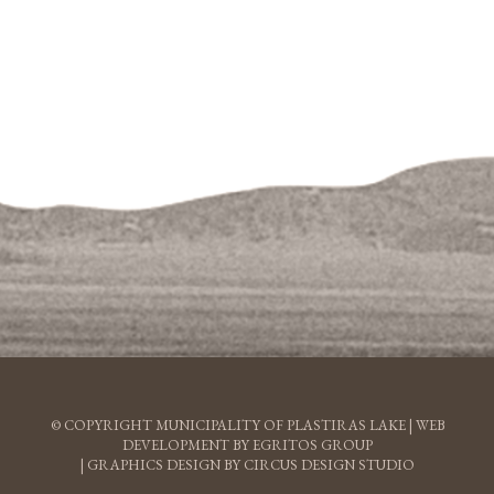
© COPYRIGHT MUNICIPALITY OF PLASTIRAS LAKE |
WEB
DEVELOPMENT BY EGRITOS GROUP
|
GRAPHICS DESIGN BY CIRCUS DESIGN STUDIO