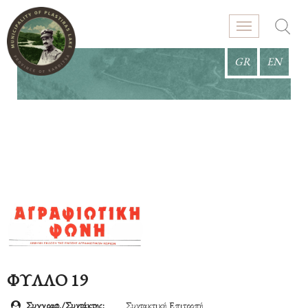
GR
EN
ΦΥΛΛΟ 19
Συγγραφ./Συντάκτης:
Συντακτική Επιτροπή