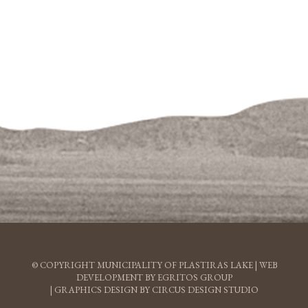
© COPYRIGHT MUNICIPALITY OF PLASTIRAS LAKE |
WEB
DEVELOPMENT BY EGRITOS GROUP
|
GRAPHICS DESIGN BY CIRCUS DESIGN STUDIO