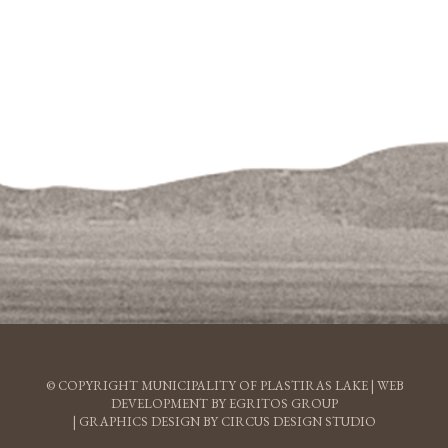
© COPYRIGHT MUNICIPALITY OF PLASTIRAS LAKE |
WEB
DEVELOPMENT BY EGRITOS GROUP
|
GRAPHICS DESIGN BY CIRCUS DESIGN STUDIO