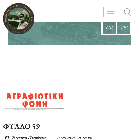
GR
EN
ΦΥΛΛΟ 59
Συγγραφ./Συντάκτης:
Συντακτική Επιτροπή