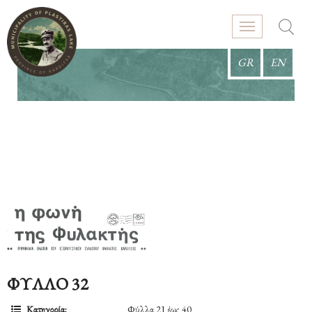
GR
EN
ΦΥΛΛΟ 32
Κατηγορία:
Φύλλα 21 έως 40