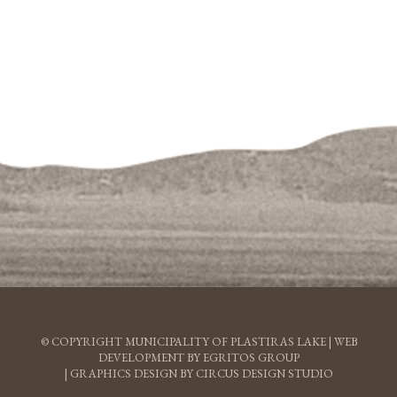
© COPYRIGHT MUNICIPALITY OF PLASTIRAS LAKE |
WEB
DEVELOPMENT BY EGRITOS GROUP
|
GRAPHICS DESIGN BY CIRCUS DESIGN STUDIO