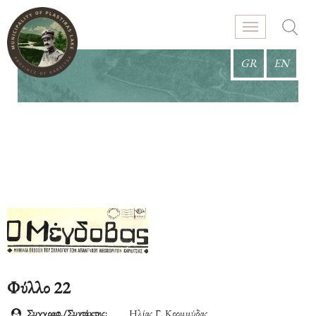
GR
EN
Φύλλο 22
Συγγραφ./Συντάκτης:
Ηλίας Γ. Κρομμύδας