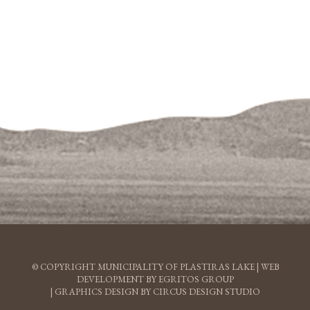
© COPYRIGHT MUNICIPALITY OF PLASTIRAS LAKE |
WEB
DEVELOPMENT BY EGRITOS GROUP
|
GRAPHICS DESIGN BY CIRCUS DESIGN STUDIO