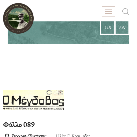
GR
EN
Φύλλο 089
Συγγραφ./Συντάκτης:
Ηλίας Γ. Κρομμύδας