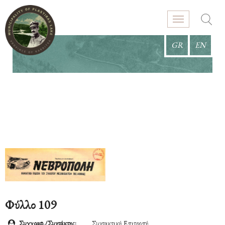
GR
EN
Φύλλο 109
Συγγραφ./Συντάκτης:
Συντακτική Επιτροπή