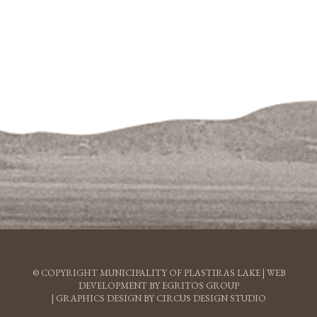
© COPYRIGHT MUNICIPALITY OF PLASTIRAS LAKE |
WEB
DEVELOPMENT BY EGRITOS GROUP
|
GRAPHICS DESIGN BY CIRCUS DESIGN STUDIO