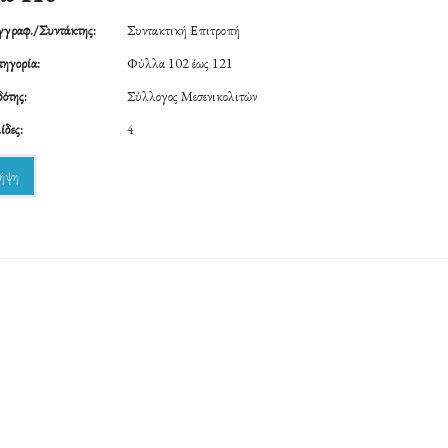
γραφ./Συντάκτης:
Συντακτική Επιτροπή
ηγορία:
Φύλλα 102 έως 121
ότης:
Σύλλογος Μεσενικολιτών
ίδες:
4
ήψη