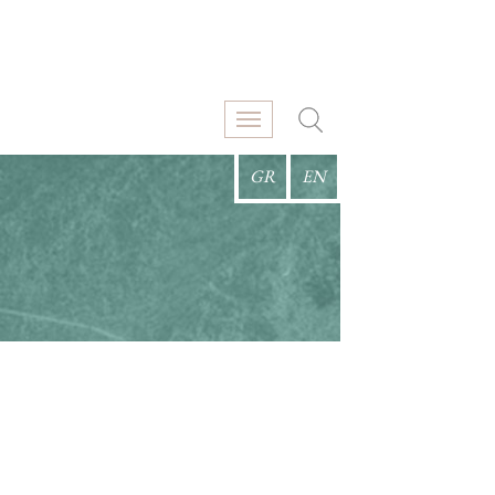
GR
EN