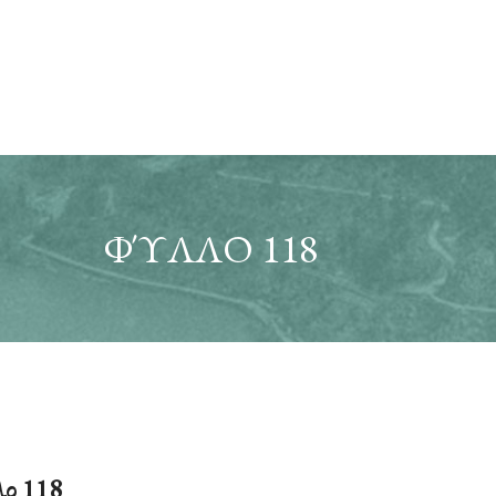
ΦΎΛΛΟ 118
ο 118