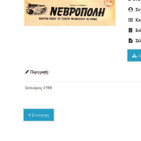
Συγ
Κατ
Εκδ
Σελ
Λ
Περιγραφή:
Ιανουάριος 1988
Επιστροφή