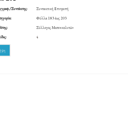
γραφ./Συντάκτης:
Συντακτική Επιτροπή
ηγορία:
Φύλλα 183 έως 203
ότης:
Σύλλογος Μεσενικολιτών
ίδες:
4
ήψη