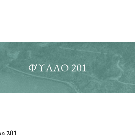
ΦΎΛΛΟ 201
ο 201