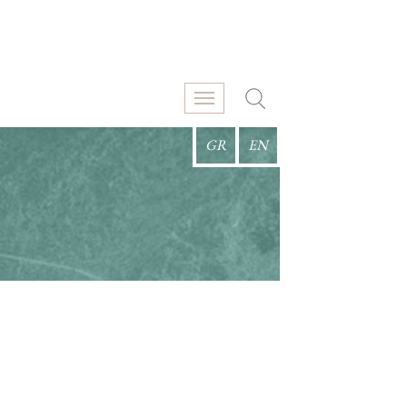
GR
EN