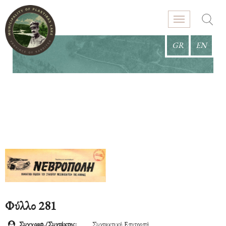
GR
EN
Φύλλο 281
Συγγραφ./Συντάκτης:
Συντακτική Επιτροπή