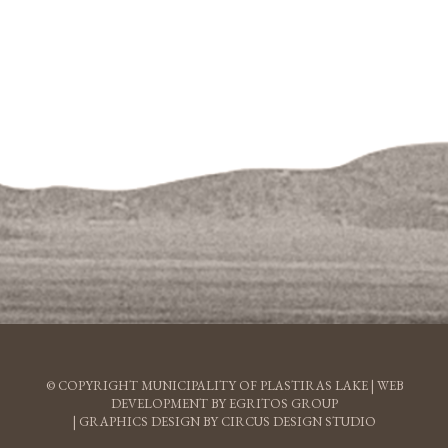
© COPYRIGHT MUNICIPALITY OF PLASTIRAS LAKE |
WEB
DEVELOPMENT BY EGRITOS GROUP
|
GRAPHICS DESIGN BY CIRCUS DESIGN STUDIO