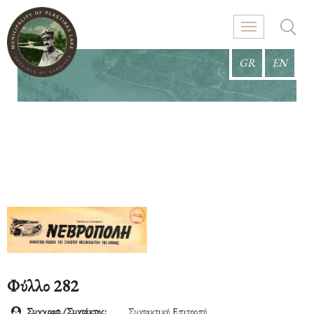
GR
EN
Φύλλο 282
Συγγραφ./Συντάκτης:
Συντακτική Επιτροπή