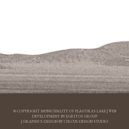
© COPYRIGHT MUNICIPALITY OF PLASTIRAS LAKE |
WEB
DEVELOPMENT BY EGRITOS GROUP
|
GRAPHICS DESIGN BY CIRCUS DESIGN STUDIO