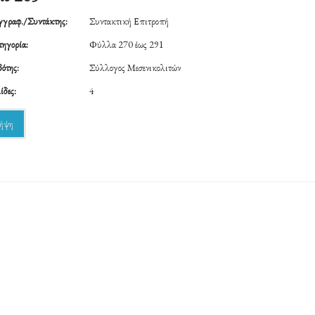
γραφ./Συντάκτης:
Συντακτική Επιτροπή
ηγορία:
Φύλλα 270 έως 291
ότης:
Σύλλογος Μεσενικολιτών
ίδες:
4
ήψη