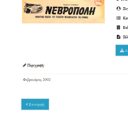
Συγ
Κατ
Εκδ
Σελ
Λ
Περιγραφή:
Φεβρουάριος 2002
Επιστροφή