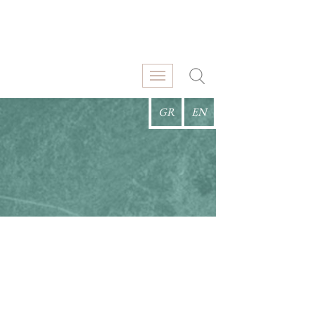
GR
EN