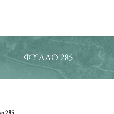
ΦΎΛΛΟ 285
ο 285