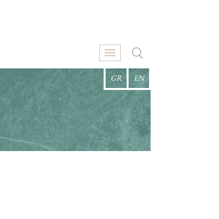
GR
EN