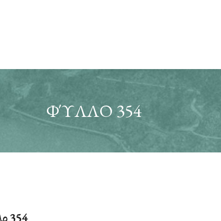
ΦΎΛΛΟ 354
ο 354