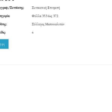
γραφ./Συντάκτης:
Συντακτική Επιτροπή
ηγορία:
Φύλλα 353 έως 372
ότης:
Σύλλογος Μεσενικολιτών
ίδες:
4
ήψη