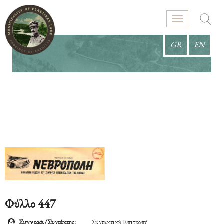
GR
EN
Φύλλο 447
Συγγραφ./Συντάκτης:
Συντακτική Επιτροπή