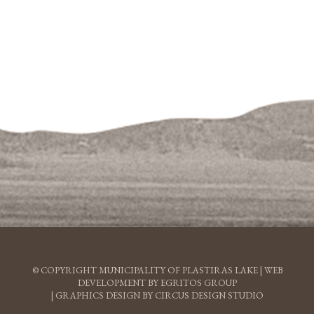
© COPYRIGHT MUNICIPALITY OF PLASTIRAS LAKE |
WEB
DEVELOPMENT BY EGRITOS GROUP
|
GRAPHICS DESIGN BY CIRCUS DESIGN STUDIO