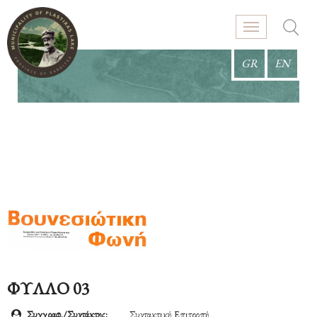
GR
EN
ΦΥΛΛΟ 03
Συγγραφ./Συντάκτης:
Συντακτική Επιτροπή