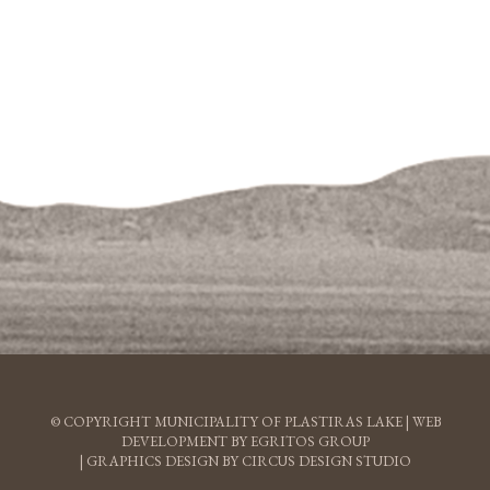
© COPYRIGHT MUNICIPALITY OF PLASTIRAS LAKE |
WEB
DEVELOPMENT BY EGRITOS GROUP
|
GRAPHICS DESIGN BY CIRCUS DESIGN STUDIO