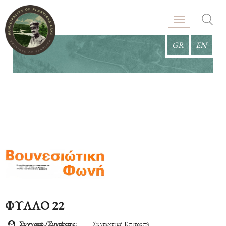
GR
EN
ΦΥΛΛΟ 22
Συγγραφ./Συντάκτης:
Συντακτική Επιτροπή