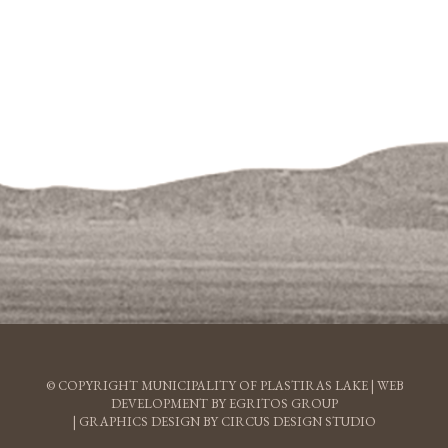
© COPYRIGHT MUNICIPALITY OF PLASTIRAS LAKE |
WEB
DEVELOPMENT BY EGRITOS GROUP
|
GRAPHICS DESIGN BY CIRCUS DESIGN STUDIO