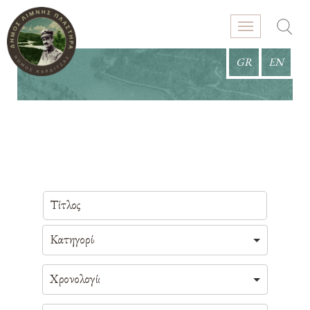
GR
EN