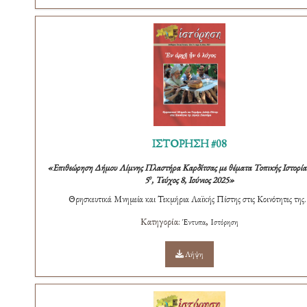
ΙΣΤΟΡΗΣΗ #08
«Επιθεώρηση Δήμου Λίμνης Πλαστήρα Καρδίτσας με θέματα Τοπικής Ιστορίας
ο
5
, Τεύχος 8, Ιούνιος 2025»
Θρησκευτικά Μνημεία και Τεκμήρια Λαϊκής Πίστης στις Κοινότητες της..
Κατηγορία:
,
Έντυπα
Ιστόρηση
Λήψη