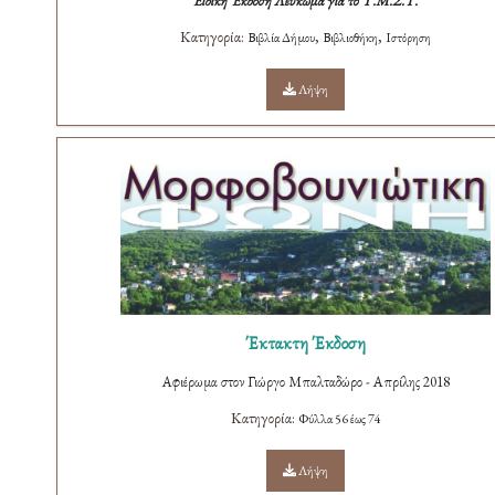
Ειδική Έκδοση Λεύκωμα για το Υ.Μ.Σ.Τ.
Κατηγορία:
,
,
Βιβλία Δήμου
Βιβλιοθήκη
Ιστόρηση
Λήψη
Έκτακτη Έκδοση
Αφιέρωμα στον Γιώργο Μπαλταδώρο - Απρίλης 2018
Κατηγορία:
Φύλλα 56 έως 74
Λήψη