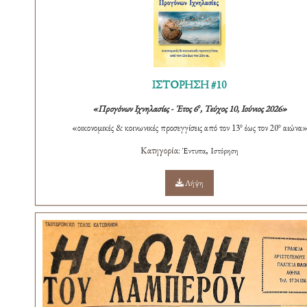
ΙΣΤΟΡΗΣΗ #10
ο
«Προγόνων Ιχνηλασίες - Έτος 6
, Τεύχος 10, Ιούνιος 2026»
ο
ο
«οικονομικές & κοινωνικές προσεγγίσεις από τον 13
έως τον 20
αιώνα
Κατηγορία:
,
Έντυπα
Ιστόρηση
Λήψη