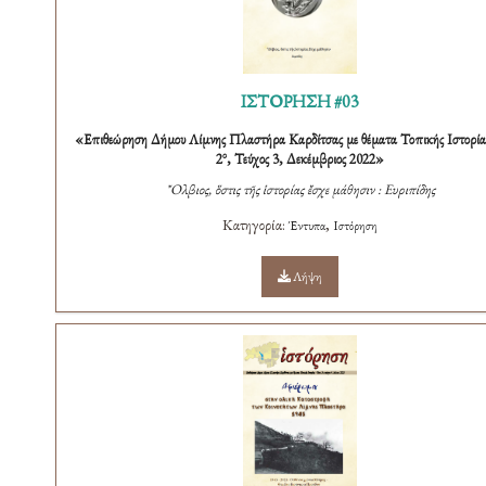
ΙΣΤΟΡΗΣΗ #03
«Επιθεώρηση Δήμου Λίμνης Πλαστήρα Καρδίτσας με θέματα Τοπικής Ιστορίας
ο
2
, Τεύχος 3, Δεκέμβριος 2022»
῎Ολβιος, ὅστις τῆς ἱστορίας ἔσχε μάθησιν : Ευριπίδης
Κατηγορία:
,
Έντυπα
Ιστόρηση
Λήψη