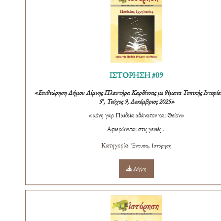
ΙΣΤΟΡΗΣΗ #09
«Επιθεώρηση Δήμου Λίμνης Πλαστήρα Καρδίτσας με θέματα Τοπικής Ιστορίας
ο
5
, Τεύχος 9, Δεκέμβριος 2025»
«μόνη γαρ Παιδεία αθάνατον και Θείον»
Αφιερώνεται στις γενιές...
Κατηγορία:
,
Έντυπα
Ιστόρηση
Λήψη