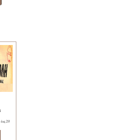
8
 έως 20