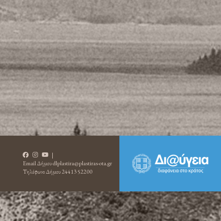
|
Email Δήμου
dlplastira@plastiras-ota.gr
Τηλέφωνο Δήμου
24413 52200