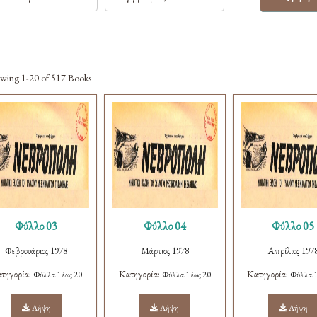
owing
1-20 of 517
Books
Φύλλο 03
Φύλλο 04
Φύλλο 05
Φεβρουάριος 1978
Μάρτιος 1978
Απρίλιος 197
τηγορία:
Κατηγορία:
Κατηγορία:
Φύλλα 1 έως 20
Φύλλα 1 έως 20
Φύλλα 1
Λήψη
Λήψη
Λήψη