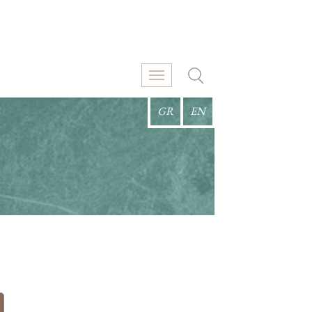
GR
EN