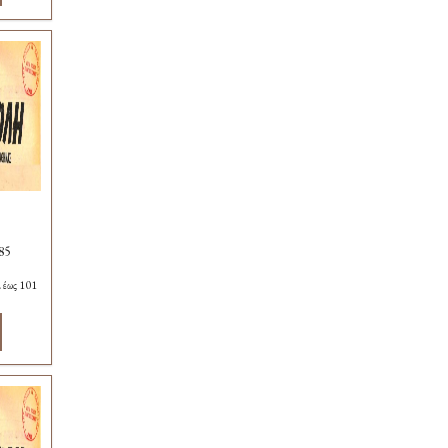
3
85
 έως 101