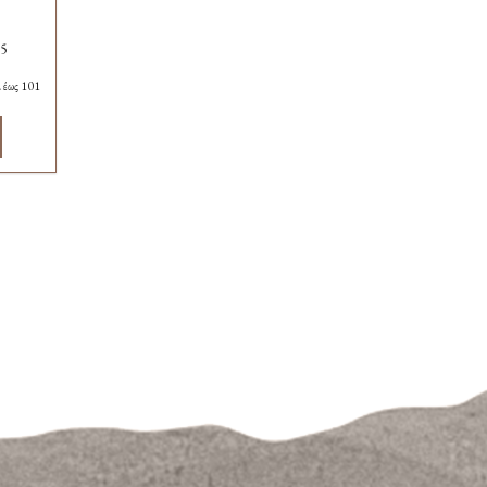
2
85
 έως 101