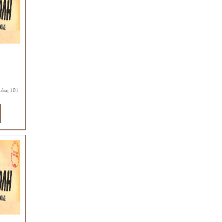
8
 έως 101