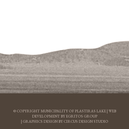
© COPYRIGHT MUNICIPALITY OF PLASTIRAS LAKE |
WEB
DEVELOPMENT BY EGRITOS GROUP
|
GRAPHICS DESIGN BY CIRCUS DESIGN STUDIO