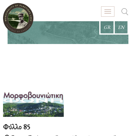
GR
EN
Φύλλο 85