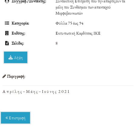
Συγγραφ./Συντάκτης:
Συντακτική Επιτροπή που την απαρτίζουν τα
μέλη του Συνδέσμου των απανταχού
Μορφοβουνιωτών
Κατηγορία:
Φύλλα 75 έως 94
Εκδότης:
Εκτυπωτική Καρδίτσας ΙΚΕ
Σελίδες:
8
Λήψη
Περιγραφή:
Α π ρ ί λ η ς – Μ ά η ς – Ι ο ύ ν η ς 2 0 2 1
Επιστροφή