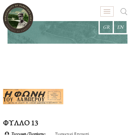
GR
EN
ΦΥΛΛΟ 13
Συγγραφ./Συντάκτης:
Συντακτική Επιτροπή