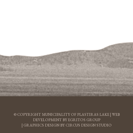
© COPYRIGHT MUNICIPALITY OF PLASTIRAS LAKE |
WEB
DEVELOPMENT BY EGRITOS GROUP
|
GRAPHICS DESIGN BY CIRCUS DESIGN STUDIO