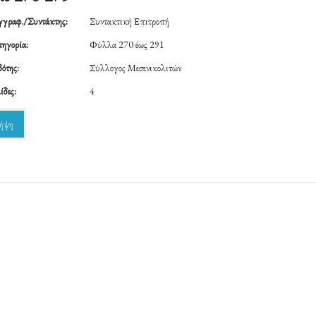
γραφ./Συντάκτης:
Συντακτική Επιτροπή
ηγορία:
Φύλλα 270 έως 291
ότης:
Σύλλογος Μεσενικολιτών
ίδες:
4
ήψη