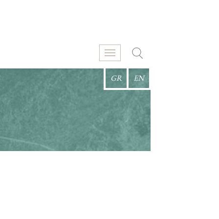
GR
EN