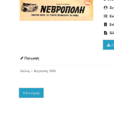
Συγ
Κατ
Εκδ
Σελ
Λ
Περιγραφή:
Ιούλιος – Αύγουστος 2001
Επιστροφή