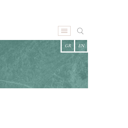
GR
EN