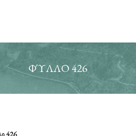
ΦΎΛΛΟ 426
ο 426