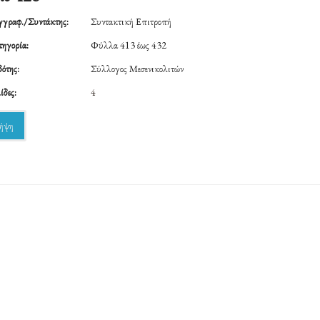
γραφ./Συντάκτης:
Συντακτική Επιτροπή
ηγορία:
Φύλλα 413 έως 432
ότης:
Σύλλογος Μεσενικολιτών
ίδες:
4
ήψη