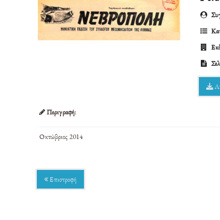
Συγ
Κατ
Εκδ
Σελ
Λ
Περιγραφή:
Οκτώβριος 2014
Επιστροφή