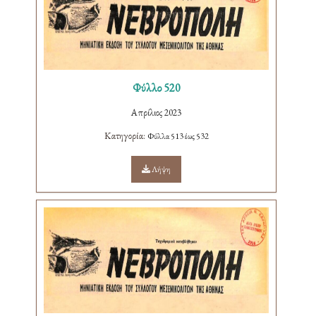
Φύλλο 520
Απρίλιος 2023
Κατηγορία:
Φύλλα 513 έως 532
Λήψη