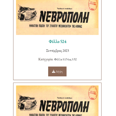
Φύλλο 524
Σεπτέμβριος 2023
Κατηγορία:
Φύλλα 513 έως 532
Λήψη