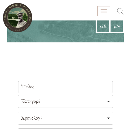
GR
EN