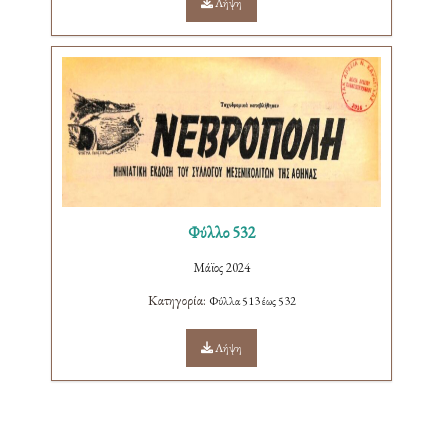
Λήψη
Φύλλο 532
Μάϊος 2024
Κατηγορία:
Φύλλα 513 έως 532
Λήψη