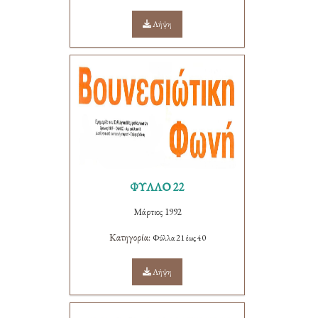
Λήψη
ΦΥΛΛΟ 22
Μάρτιος 1992
Κατηγορία:
Φύλλα 21 έως 40
Λήψη