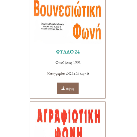
ΦΥΛΛΟ 24
Οκτώβριος 1992
Κατηγορία:
Φύλλα 21 έως 40
Λήψη