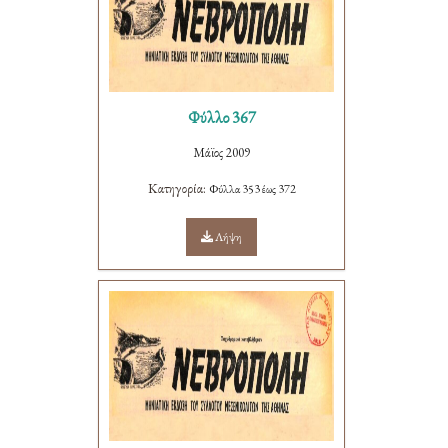
Φύλλο 367
Μάϊος 2009
Κατηγορία:
Φύλλα 353 έως 372
Λήψη