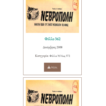
Φύλλο 362
Δεκέμβριος 2008
Κατηγορία:
Φύλλα 353 έως 372
Λήψη