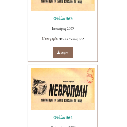
Φύλλο 363
Ιανουάριος 2009
Κατηγορία:
Φύλλα 353 έως 372
Λήψη
Φύλλο 364