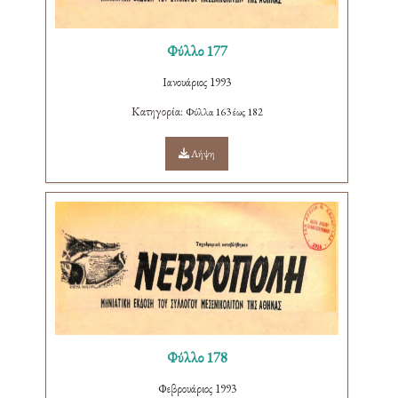
Φύλλο 177
Ιανουάριος 1993
Κατηγορία:
Φύλλα 163 έως 182
Λήψη
Φύλλο 178
Φεβρουάριος 1993