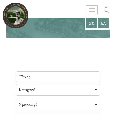
GR
EN