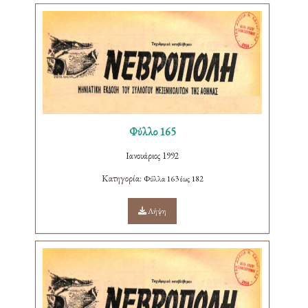
Φύλλο 165
Ιανουάριος 1992
Κατηγορία:
Φύλλα 163 έως 182
Λήψη