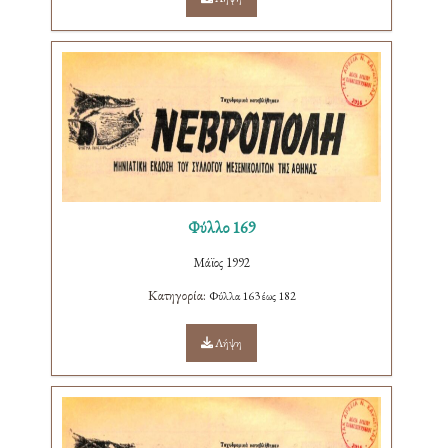
Φύλλο 169
Μάϊος 1992
Κατηγορία:
Φύλλα 163 έως 182
Λήψη