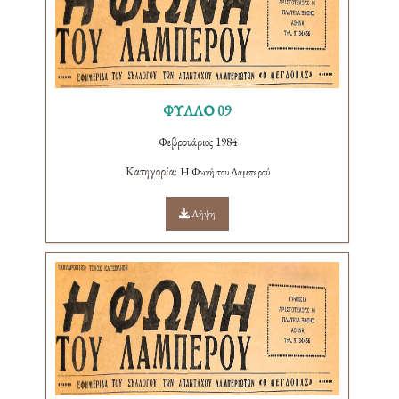
ΦΥΛΛΟ 09
Φεβρουάριος 1984
Κατηγορία:
Η Φωνή του Λαμπερού
Λήψη