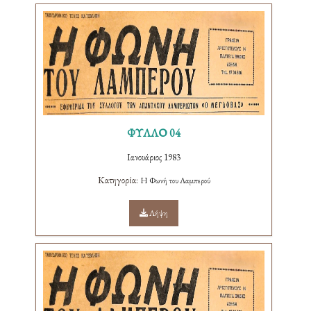
ΦΥΛΛΟ 04
Ιανουάριος 1983
Κατηγορία:
Η Φωνή του Λαμπερού
Λήψη