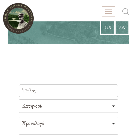
GR
EN