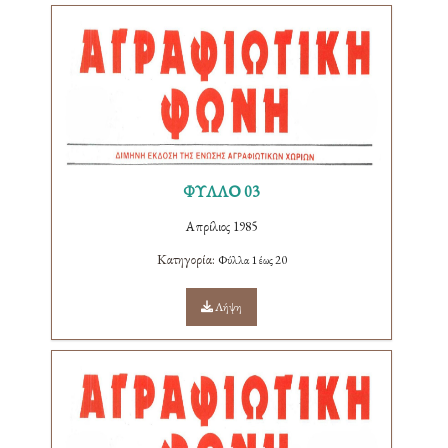
ΦΥΛΛΟ 03
Απρίλιος 1985
Κατηγορία:
Φύλλα 1 έως 20
Λήψη