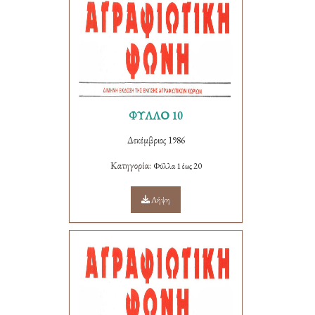
ΦΥΛΛΟ 10
Δεκέμβριος 1986
Κατηγορία:
Φύλλα 1 έως 20
Λήψη