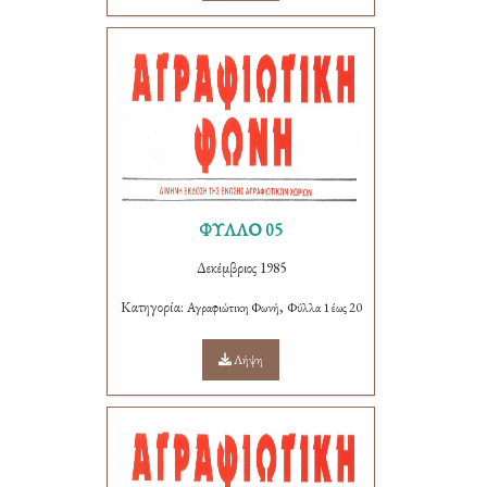
ΦΥΛΛΟ 05
Δεκέμβριος 1985
Κατηγορία:
,
Αγραφιώτικη Φωνή
Φύλλα 1 έως 20
Λήψη