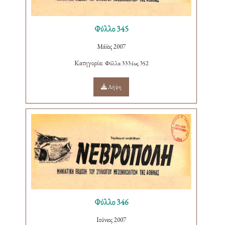
Φύλλο 345
Μάϊος 2007
Κατηγορία:
Φύλλα 333 έως 352
Λήψη
Φύλλο 346
Ιούνιος 2007