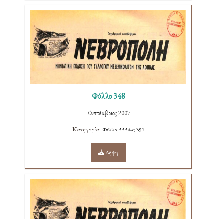
Φύλλο 348
Σεπτέμβριος 2007
Κατηγορία:
Φύλλα 333 έως 352
Λήψη