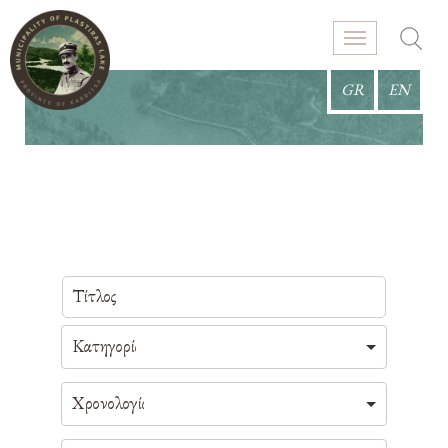
GR
EN